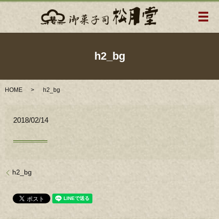
メ
h2_bg
HOME
h2_bg
2018/02/14
h2_bg