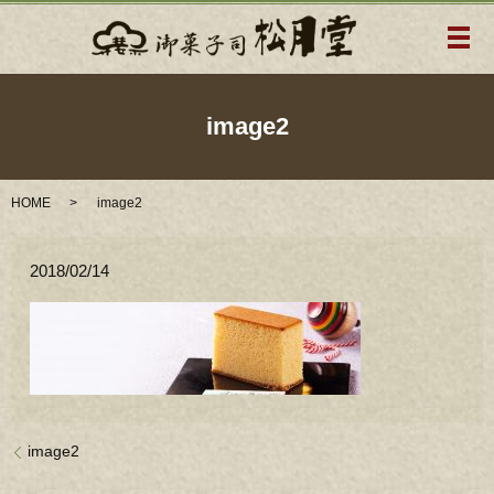
メ
image2
HOME
image2
2018/02/14
image2