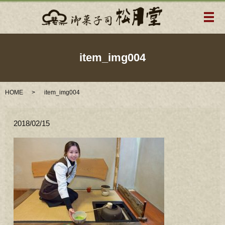
メ
item_img004
HOME
item_img004
2018/02/15