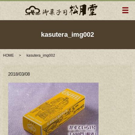
メ
kasutera_img002
HOME
kasutera_img002
2018/03/08