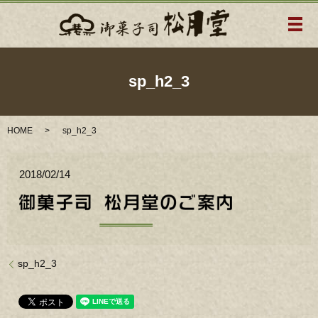
メ
sp_h2_3
HOME
sp_h2_3
2018/02/14
sp_h2_3